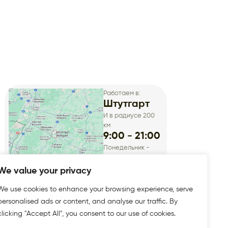
Работаем в:
Штутгарт
И в радиусе 200
км
9:00 - 21:00
Понедельник -
Суббота
We value your privacy
We use cookies to enhance your browsing experience, serve
personalised ads or content, and analyse our traffic. By
clicking "Accept All", you consent to our use of cookies.