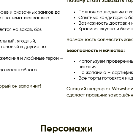
Почему стоит заказать то
Полное совпадение с к
оев и сказочных замков до
Опытные кондитеры с 
т по тематике вашего
Возможность доставки 
Красиво, вкусно и безо
вятся на заказ, без
.
Возможность совместить зак
льный, ягодный,
теновый и другие по
Безопасность и качество:
ожелания и любимые герои –
Используем проверенны
питания
 до масштабного
По желанию – сертифик
Все торты готовятся ин
торый он запомнит!
Сладкий шедевр от Wowshow 
сделает праздник завершён
Персонажи