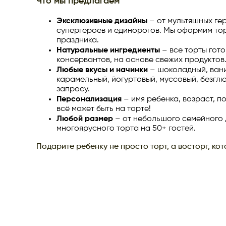
Что мы предлагаем
Эксклюзивные дизайны
– от мультяшных гер
супергероев и единорогов. Мы оформим тор
праздника.
Натуральные ингредиенты
– все торты гото
консервантов, на основе свежих продуктов
Любые вкусы и начинки
– шоколадный, вани
карамельный, йогуртовый, муссовый, безглю
запросу.
Персонализация
– имя ребенка, возраст, п
всё может быть на торте!
Любой размер
– от небольшого семейного
многоярусного торта на 50+ гостей.
Подарите ребенку не просто торт, а восторг, ко