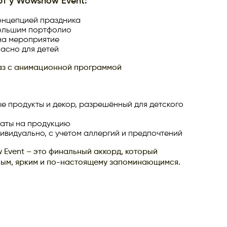
рт у Wowshow Event:
онцепцией праздника
большим портфолио
на мероприятие
пасно для детей
аз с анимационной программой
е продукты и декор, разрешённый для детского
аты на продукцию
дивидуально, с учетом аллергий и предпочтений
Event – это финальный аккорд, который
ным, ярким и по-настоящему запоминающимся.