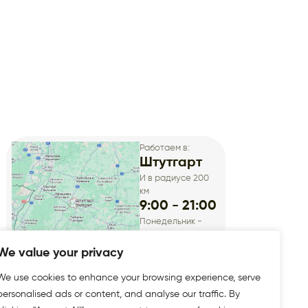
Работаем в:
Штутгарт
И в радиусе 200
км
9:00 - 21:00
Понедельник -
Суббота
We value your privacy
We use cookies to enhance your browsing experience, serve
personalised ads or content, and analyse our traffic. By