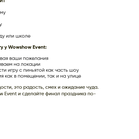
ит
му
у
ду или школе
ту у Wowshow Event:
ывая ваши пожелания
иваем на локации
ти игру с пиньятой как часть шоу
я как в помещении, так и на улице
ости, это радость, смех и ожидание чуда.
w Event и сделайте финал праздника по-