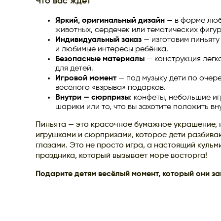
Что вас ждет
Яркий, оригинальный дизайн
— в форме люб
животных, сердечек или тематических фигур
Индивидуальный заказ
— изготовим пиньяту
и любимые интересы ребёнка.
Безопасные материалы
— конструкция легк
для детей.
Игровой момент
— под музыку дети по очере
весёлого «взрыва» подарков.
Внутри — сюрпризы
: конфеты, небольшие и
шарики или то, что вы захотите положить вн
Пиньята — это красочное бумажное украшение, 
игрушками и сюрпризами, которое дети разбива
глазами. Это не просто игра, а настоящий куль
праздника, который вызывает море восторга!
Подарите детям весёлый момент, который они за