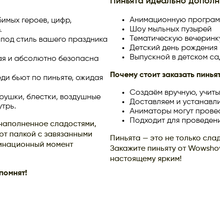
Пиньята идеально дополн
Анимационную програм
имых героев, цифр,
Шоу мыльных пузырей
.
Тематическую вечеринк
 под стиль вашего праздника
Детский день рождения
Выпускной в детском са
ая и абсолютно безопасна
Почему стоит заказать пинья
ди бьют по пиньяте, ожидая
Создаём вручную, учит
грушки, блестки, воздушные
Доставляем и устанавл
утрь.
Аниматоры могут провес
Подходит для проведени
наполненное сладостями,
ют палкой с завязанными
Пиньята — это не только слад
минационный момент
Закажите пиньяту от Wowsho
настоящему ярким!
помнят!