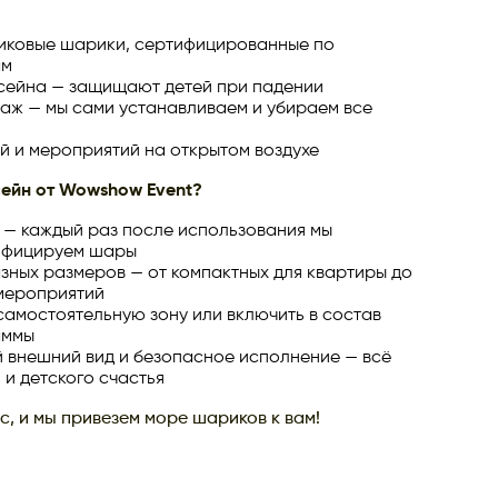
иковые шарики, сертифицированные по
ам
ссейна — защищают детей при падении
таж — мы сами устанавливаем и убираем все
й и мероприятий на открытом воздухе
сейн от Wowshow Event?
 — каждый раз после использования мы
инфицируем шары
зных размеров — от компактных для квартиры до
мероприятий
самостоятельную зону или включить в состав
аммы
й внешний вид и безопасное исполнение — всё
 и детского счастья
с, и мы привезем море шариков к вам!