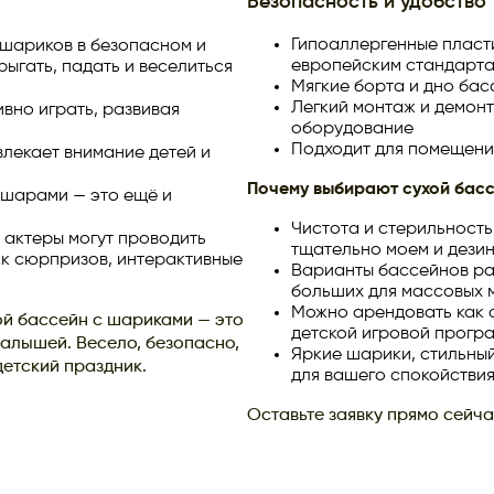
Безопасность и удобство
Гипоаллергенные пласт
 шариков в безопасном и
европейским стандарт
рыгать, падать и веселиться
Мягкие борта и дно ба
Легкий монтаж и демон
ивно играть, развивая
оборудование
Подходит для помещени
влекает внимание детей и
Почему выбирают сухой бас
 шарами — это ещё и
Чистота и стерильность
актеры могут проводить
тщательно моем и дез
ск сюрпризов, интерактивные
Варианты бассейнов ра
больших для массовых 
Можно арендовать как 
ой бассейн с шариками — это
детской игровой прогр
малышей. Весело, безопасно,
Яркие шарики, стильны
детский праздник.
для вашего спокойствия
Оставьте заявку прямо сейча