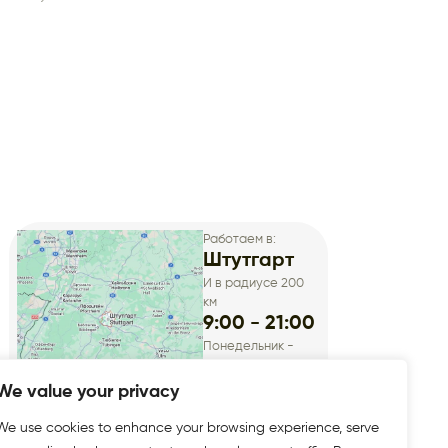
Работаем в:
Штутгарт
И в радиусе 200
км
9:00 - 21:00
Понедельник -
Суббота
We value your privacy
We use cookies to enhance your browsing experience, serve