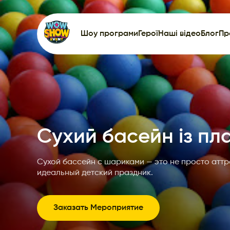
Шоу програми
Герої
Наші відео
Блог
Пр
Сухий басейн із пл
Сухой бассейн с шариками — это не просто аттр
идеальный детский праздник.
Заказать Мероприятие