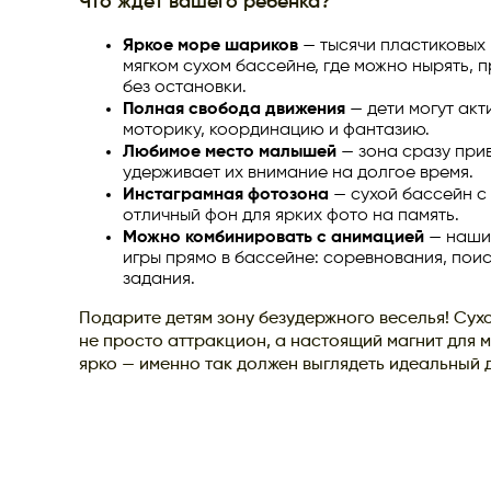
Что ждет вашего ребенка?
Яркое море шариков
— тысячи пластиковых
мягком сухом бассейне, где можно нырять, п
без остановки.
Полная свобода движения
— дети могут акт
моторику, координацию и фантазию.
Любимое место малышей
— зона сразу при
удерживает их внимание на долгое время.
Инстаграмная фотозона
— сухой бассейн с
отличный фон для ярких фото на память.
Можно комбинировать с анимацией
— наши 
игры прямо в бассейне: соревнования, пои
задания.
Подарите детям зону безудержного веселья! Сух
не просто аттракцион, а настоящий магнит для 
ярко — именно так должен выглядеть идеальный 