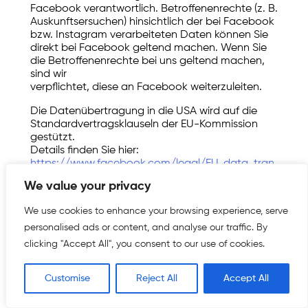
Facebook verantwortlich. Betroffenenrechte (z. B.
Auskunftsersuchen) hinsichtlich der bei Facebook
bzw. Instagram verarbeiteten Daten können Sie
direkt bei Facebook geltend machen. Wenn Sie
die Betroffenenrechte bei uns geltend machen,
sind wir
verpflichtet, diese an Facebook weiterzuleiten.
Die Datenübertragung in die USA wird auf die
Standardvertragsklauseln der EU-Kommission
gestützt.
Details finden Sie hier:
https://www.facebook.com/legal/EU_data_tran
sfer_addendum,
We value your privacy
https://privacycenter.instagram.com/policy/
und
We use cookies to enhance your browsing experience, serve
https://de-
personalised ads or content, and analyse our traffic. By
de.facebook.com/help/566994660333381.
clicking "Accept All", you consent to our use of cookies.
Weitere Informationen hierzu finden Sie in der
Datenschutzerklärung von Instagram:
https://privacycenter.instagram.com/policy/.
Customise
Reject All
Accept All
Das Unternehmen verfügt über eine Zertifizierung