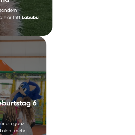
 sondern
 hier tritt
Labubu
eburtstag 6
der ein ganz
d nicht mehr