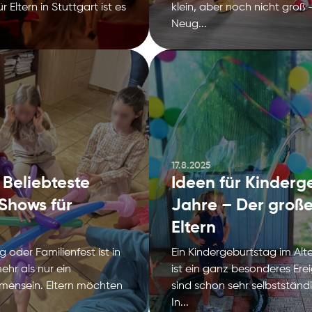
 Eltern in Stuttgart ist es
klein, aber noch nicht groß –
Neug...
17.8.2025
 Beliebteste
Ideen für Kinderg
Shows für
Jahre – Der große
Eltern
 oder Familienfest ist in
Ein Kindergeburtstag im Alt
hr als nur ein
ist ein ganz besonderes Erei
mensein. Eltern möchten
sind schon sehr selbstständ
In...