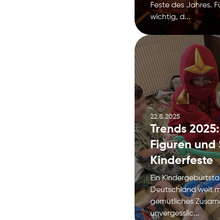
Feste des Jahres. Für
wichtig, d...
22.8.2025
Trends 2025:
Figuren und 
Kinderfeste
Ein Kindergeburtstag
Deutschland weit me
gemütliches Zusam
unvergesslic...