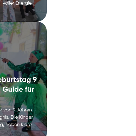
 voller Energie,
eburtstag 9
 Guide für
er von 9 Jahren
gnis. Die Kinder
ig, haben klare