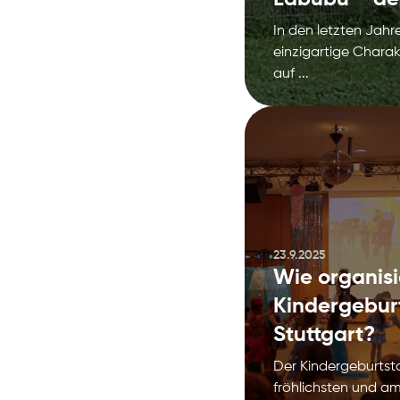
In den letzten Jahr
einzigartige Charak
auf ...
23.9.2025
Wie organisi
Kindergeburt
Stuttgart?
Der Kindergeburtsta
fröhlichsten und a