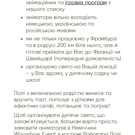
анімаційних та
ігрових програм
з
нашого списку
аніматори вільно володіють
німецькою, українською та
російською мовами
ми не тільки працюємо у Фрайбурзі
та в радіусі 200 км біля нього, але й
готові приїхати до Вас до Франції чи
Швейцарії (попередня домовленість)
організуємо свято на Вашій локації
– у Вас вдома, у дитячому садку чи
школі
Полі з величезною радістю винесе та
вручить торт, попозує з дітками для
ефектних селфі, потанцює та пограє!
Щоб організувати дитяче свято, що
запам’ятовується, батькам варто просто
замовити аніматорів в Німеччині
Woowhow Event в костюмі Робокара Полі