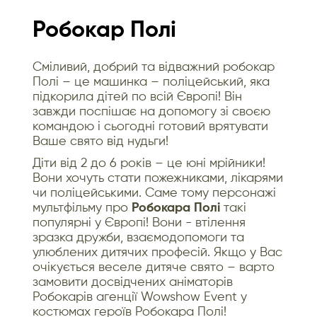
Робокар Полі
Сміливий, добрий та відважний робокар
Полі – це машинка – поліцейський, яка
підкорила дітей по всій Європі! Він
завжди поспішає на допомогу зі своєю
командою і сьогодні готовий врятувати
Ваше свято від нудьги!
Діти від 2 до 6 років – це юні мрійники!
Вони хочуть стати пожежниками, лікарями
чи поліцейськими. Саме тому персонажі
мультфільму про
Робокара Полі
такі
популярні у Європі! Вони - втілення
зразка дружби, взаємодопомоги та
улюблених дитячих професій. Якщо у Вас
очікується веселе дитяче свято – варто
замовити досвідчених аніматорів
Робокарів агенції Wowshow Event у
костюмах героїв Робокара Полі!