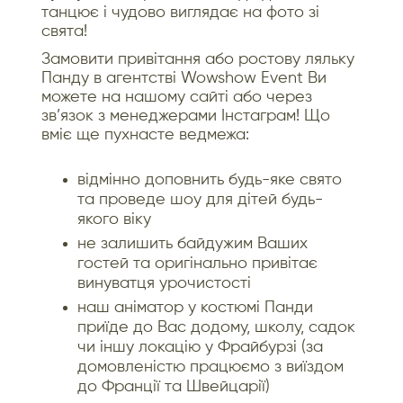
танцює і чудово виглядає на фото зі
свята!
Замовити привітання або ростову ляльку
Панду в агентстві Wowshow Event Ви
можете на нашому сайті або через
зв’язок з менеджерами Інстаграм! Що
вміє ще пухнасте ведмежа:
відмінно доповнить будь-яке свято
та проведе шоу для дітей будь-
якого віку
не залишить байдужим Ваших
гостей та оригінально привітає
винуватця урочистості
наш аніматор у костюмі Панди
приїде до Вас додому, школу, садок
чи іншу локацію у Фрайбурзі (за
домовленістю працюємо з виїздом
до Франції та Швейцарії)