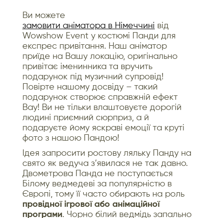
Ви можете
замовити аніматора в Німеччині
від
Wowshow Event у костюмі Панди для
експрес привітання. Наш аніматор
приїде на Вашу локацію, оригінально
привітає іменинника та вручить
подарунок під музичний супровід!
Повірте нашому досвіду – такий
подарунок створює справжній ефект
Вау! Ви не тільки влаштовуєте дорогій
людині приємний сюрприз, а й
подаруєте йому яскраві емоції та круті
фото з нашою Пандою!
Ідея запросити ростову ляльку Панду на
свято як ведуча з’явилася не так давно.
Двометрова Панда не поступається
Білому ведмедеві за популярністю в
Європі, тому її часто обирають на роль
провідної ігрової або анімаційної
програми
. Чорно білий ведмідь запально