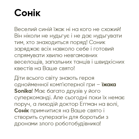
Сонік
Веселий синій їжак ні на кого не схожий!
Він ніколи не нудьгує і не дає нудьгувати
тим, хто знаходиться поряд! Соник
заряджає всіх навколо себе і готовий
спрямувати хвилю невгамовних
веселощів, запальних танців і швидкісних
квестів на Ваше свято!
Діти всього світу знають героя
однойменної комп'ютерної гри –
їжака
Sonikа
! Має багато друзів у його
суперкоманді. Але сьогодні поки їх немає
поруч, а лиходій доктор Еггман на волі,
Сонік
примчитися на Ваше свято і
створить суперзагін для боротьби з
дронами злого роботобудівника!