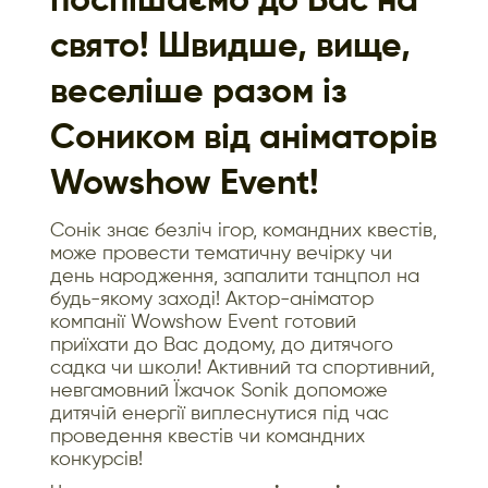
поспішаємо до Вас на
свято! Швидше, вище,
веселіше разом із
Соником від аніматорів
Wowshow Event!
Сонік знає безліч ігор, командних квестів,
може провести тематичну вечірку чи
день народження, запалити танцпол на
будь-якому заході! Актор-аніматор
компанії Wowshow Event готовий
приїхати до Вас додому, до дитячого
садка чи школи! Активний та спортивний,
невгамовний Їжачок Sonik допоможе
дитячій енергії виплеснутися під час
проведення квестів чи командних
конкурсів!