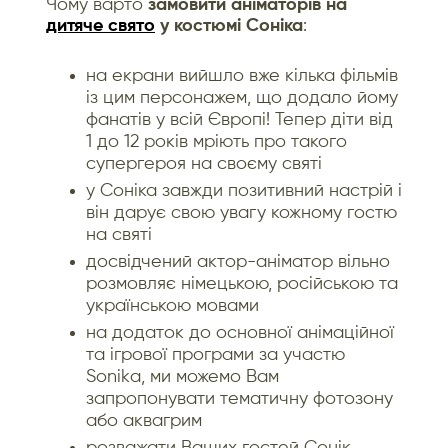
Чому варто
замовити аніматорів на
дитяче свято
у костюмі Соніка
:
на екрани вийшло вже кілька фільмів
із цим персонажем, що додало йому
фанатів у всій Європі! Тепер діти від
1 до 12 років мріють про такого
супергероя на своєму святі
у Соніка завжди позитивний настрій і
він дарує свою увагу кожному гостю
на святі
досвідчений актор-аніматор вільно
розмовляє німецькою, російською та
українською мовами
на додаток до основної анімаційної
та ігрової програми за участю
Sonikа, ми можемо Вам
запропонувати тематичну фотозону
або аквагрим
розважати Ваших гостей Сонік