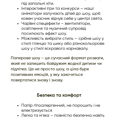
під запальні хіти.
Інтерактивні ігри та конкурси – наші
аніматори залучають дітей до шоу, щоб
кожен учасник відчув себе у центрі свята.
Чарівні спецефекти – вентилятори,
освітлення та музичний супровід
посилюють ефект шоу.
Можливість вибрати стиль – срібне шоу у
стилі глянцю та шику або різнокольорове
шоу у стилі яскравого карнавалу.
Паперове шоу – це сучасний формат розваги,
який не залишить байдужим жодної дитини чи
підлітка. Це не просто шоу, а ціла буря
позитивних емоцій, у яку захочеться
повертатися знову і знову.
Безпека та комфорт
Папір гіпоалергенний, не порошить і не
електризується
Легка та м'яка – повністю безпечна навіть