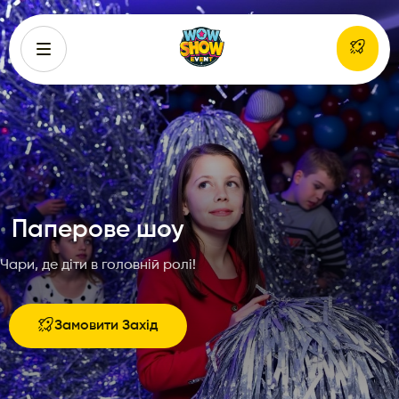
Паперове шоу
Чари, де діти в головній ролі!
Замовити Захід