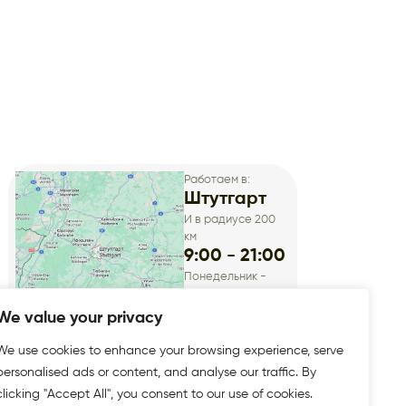
Работаем в:
Штутгарт
И в радиусе 200
км
9:00 - 21:00
Понедельник -
Суббота
We value your privacy
We use cookies to enhance your browsing experience, serve
personalised ads or content, and analyse our traffic. By
clicking "Accept All", you consent to our use of cookies.