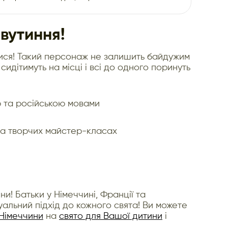
авутиння!
итися! Такий персонаж не залишить байдужим
 сидітимуть на місці і всі до одного поринуть
ю та російською мовами
 на творчих майстер-класах
и! Батьки у Німеччині, Франції та
альний підхід до кожного свята! Ви можете
 Німеччини
на
свято для Вашої дитини
і