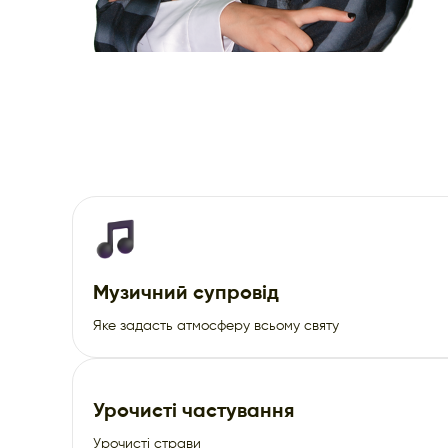
Музичний супровід
Яке задасть атмосферу всьому святу
Урочисті частування
Урочисті страви