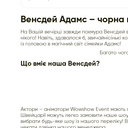
Венсдей Адамс – чорна в
На Вашій вечірці завжди похмура Венсдей в
нікого! Навіть, здавалося б, звичайнісінькі 
із головою в магічний світ сімейки Адамс!
Багато чого
Що вміє наша Венсдей?
Актори – аніматори Wowshow Event мають про
Швейцарії можуть легко замовити наше шоу 
вибрати будь-яке шоу із нашого переліку!
чекати дзвінка нашого менеджера