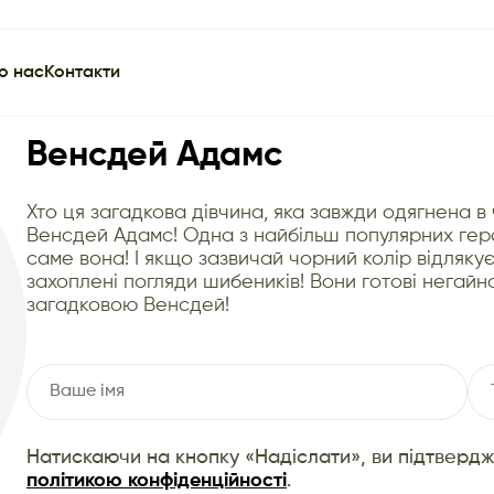
о нас
Контакти
Венсдей Адамс
Хто ця загадкова дівчина, яка завжди одягнена 
Венсдей Адамс! Одна з найбільш популярних герої
саме вона! І якщо зазвичай чорний колір відляку
захоплені погляди шибеників! Вони готові негай
загадковою Венсдей!
Натискаючи на кнопку «Надіслати», ви підтверд
політикою конфіденційності
.