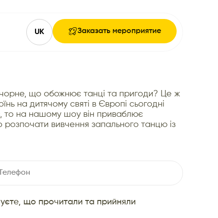
Заказать мероприятие
UK
в чорне, що обожнює танці та пригоди? Це ж
нь на дитячому святі в Європі сьогодні
є, то на нашому шоу він приваблює
но розпочати вивчення запального танцю із
жуєте, що прочитали та прийняли