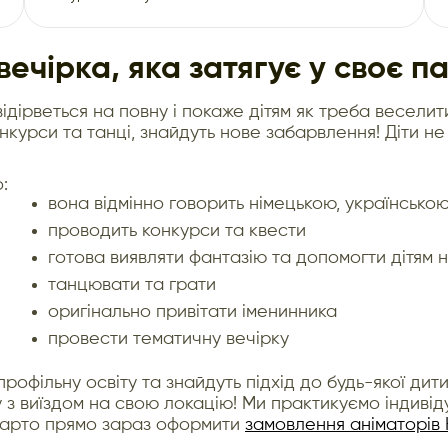
ечірка, яка затягує у своє п
ідірветься на повну і покаже дітям як треба весел
конкурси та танці, знайдуть нове забарвлення! Діти не
:
вона відмінно говорить німецькою, українсько
проводить конкурси та квести
готова виявляти фантазію та допомогти дітям
танцювати та грати
оригінально привітати іменинника
провести тематичну вечірку
фільну освіту та знайдуть підхід до будь-якої дитин
з виїздом на свою локацію! Ми практикуємо індивіду
 Варто прямо зараз оформити
замовлення аніматорів