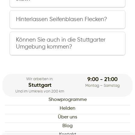
Beides ist möglich – im Wohnzimmer, Garten,
Restaurant oder Saal. Wir passen uns Ihrem
Hinterlassen Seifenblasen Flecken?
Veranstaltungsort in Stuttgart an.
Nein! Wir verwenden professionelle,
schonendes Seifenblasen-Lösung, die keine
Können Sie auch in die Stuttgarter
dauerhaften Spuren hinterlässt.
Umgebung kommen?
Ja! Wir fahren in den gesamten Großraum
Stuttgart und darüber hinaus: Ludwigsburg,
Esslingen, Böblingen, Sindelfingen, Leonberg,
Fellbach, Waiblingen.
9:00 - 21:00
Wir arbeiten in:
Stuttgart
Montag – Samstag
Und im Umkreis von 200 km
Showprogramme
Helden
Über uns
Blog
Kontakt