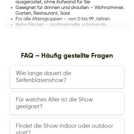
ausgerüstet, ohne Aufwand für Sie
Geeignet für drinnen und draußen – Wohnzimmer,
Garten, Restaurant, Saal
Für alle Altersgruppen – von 0 bis 99 Jahren
Keine Flecken – professionelle, schonende
Seifenbläschen-Lösung
Kombinierbar mit Kinderschminken oder
Kinderanimation
Die Seifenblasenshow in Stuttgart – ein Erlebnis, das noch
FAQ – Häufig gestellte Fragen
Wochen danach Gesprächsthema bleibt. Sichern Sie jetzt
Ihren Wunschtermin bei WOWSHOW!
Wie lange dauert die
Seifenblasenshow in Stuttgart und Umgebung:
Seifenblasenshow?
Wir bringen die Seifenblasenshow in alle Stadtteile
Die Standard-Show dauert 45 Minuten. Auf
Stuttgarts und in die gesamte Region: Ludwigsburg,
Wunsch können wir auch kürzere oder längere
Esslingen am Neckar, Böblingen, Sindelfingen, Leonberg,
Für welches Alter ist die Show
Formate anbieten.
Fellbach und Waiblingen. Mobil, flexibel, ohne zusätzlichen
geeignet?
Aufwand für Sie.
Für alle! Kinder ab 0 Jahren können zuschauen,
Kinder ab ca. 3 Jahren können aktiv
Findet die Show indoor oder outdoor
mitmachen.
statt?