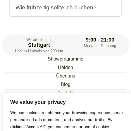
Seifenblasenshow + Maskottchen. Wir erstellen
Wie frühzeitig sollte ich buchen?
gerne ein Kombi-Paket für Fellbach.
Mindestens 2–3 Wochen vor dem Termin. Für
Wochenenden in Fellbach gerne noch früher
anfragen.
9:00 - 21:00
Wir arbeiten in:
Stuttgart
Montag – Samstag
Und im Umkreis von 200 km
Showprogramme
Helden
Über uns
Blog
Kontakt
Galerie
We value your privacy
Datenschutzerklärung
We use cookies to enhance your browsing experience, serve
Impressum
personalised ads or content, and analyse our traffic. By
© 2026 «WowShow» All rights reserved
clicking "Accept All", you consent to our use of cookies.