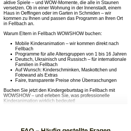
aktive Spiele – und WOW-Momente, die alle in Staunen
versetzen. Ob in einer Wohnung in der Innenstadt, einem
Haus in Oeffingen oder im Garten in Schmiden – wir
kommen zu Ihnen und passen das Programm an Ihren Ort
in Fellbach an.
Warum Eltern in Fellbach WOWSHOW buchen:
Mobile Kinderanimation – wir kommen direkt nach
Fellbach
Programme für alle Altersgruppen von 1 bis 16 Jahren
Deutsch, Ukrainisch und Russisch – für internationale
Familien in Fellbach
Auf Wunsch: Kinderschminken, Maskottchen und
Fotowand als Extras
Faire, transparente Preise ohne Überraschungen
Buchen Sie jetzt den Kindergeburtstag in Fellbach mit
WOWSHOW – und erleben Sie, was professionelle
Kinderanimation wirklich bedeutet!
Kindergeburtstag in Fellbach und der Region:
Wir sind für Kindergeburtstage in ganz Fellbach im Einsatz:
Innenstadt, Oeffingen, Schmiden und weitere Stadtteile.
FAQ – Häufig gestellte Fragen